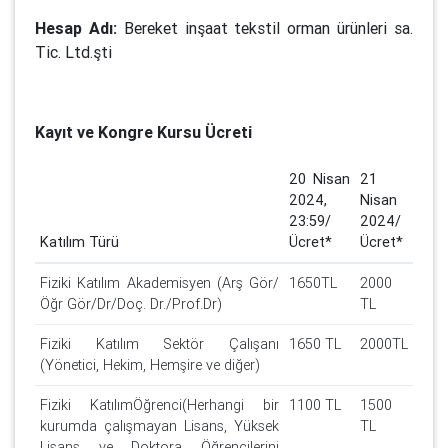
Hesap Adı:
Bereket inşaat tekstil orman ürünleri sa.
Tic. Ltd.şti
Kayıt ve Kongre Kursu Ücreti
20 Nisan
21
2024,
Nisan
23:59/
2024/
Katılım Türü
Ücret*
Ücret*
Fiziki Katılım Akademisyen (Arş Gör/
1650TL
2000
Öğr Gör/Dr/Doç. Dr./Prof.Dr)
TL
Fiziki Katılım Sektör Çalışanı
1650 TL
2000TL
(Yönetici, Hekim, Hemşire ve diğer)
Fiziki KatılımÖğrenci(Herhangi bir
1100 TL
1500
kurumda çalışmayan Lisans, Yüksek
TL
Lisans ve Doktora Öğrencilerini