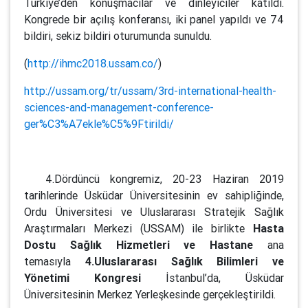
Türkiye’den konuşmacılar ve dinleyiciler katıldı.
Kongrede bir açılış konferansı, iki panel yapıldı ve 74
bildiri, sekiz bildiri oturumunda sunuldu.
(
http://ihmc2018.ussam.co/
)
http://ussam.org/tr/ussam/3rd-international-health-
sciences-and-management-conference-
ger%C3%A7ekle%C5%9Ftirildi/
4.Dördüncü kongremiz, 20-23 Haziran 2019
tarihlerinde Üsküdar Üniversitesinin ev sahipliğinde,
Ordu Üniversitesi ve Uluslararası Stratejik Sağlık
Araştırmaları Merkezi (USSAM) ile birlikte
Hasta
Dostu Sağlık Hizmetleri ve Hastane
ana
temasıyla
4.Uluslararası Sağlık Bilimleri ve
Yönetimi Kongresi
İstanbul’da, Üsküdar
Üniversitesinin Merkez Yerleşkesinde gerçekleştirildi.