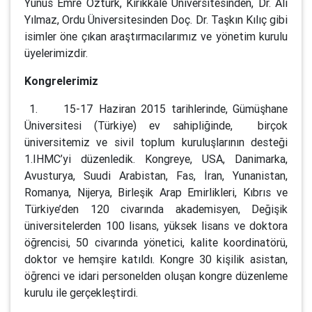
Yunus Emre Öztürk, Kırıkkale Üniversitesinden, Dr. Ali
Yılmaz, Ordu Üniversitesinden Doç. Dr. Taşkın Kılıç gibi
isimler öne çıkan araştırmacılarımız ve yönetim kurulu
üyelerimizdir.
Kongrelerimiz
1. 15-17 Haziran 2015 tarihlerinde, Gümüşhane
Üniversitesi (Türkiye) ev sahipliğinde, birçok
üniversitemiz ve sivil toplum kuruluşlarının desteği
1.IHMC’yi düzenledik. Kongreye, USA, Danimarka,
Avusturya, Suudi Arabistan, Fas, İran, Yunanistan,
Romanya, Nijerya, Birleşik Arap Emirlikleri, Kıbrıs ve
Türkiye’den 120 civarında akademisyen, Değişik
üniversitelerden 100 lisans, yüksek lisans ve doktora
öğrencisi, 50 civarında yönetici, kalite koordinatörü,
doktor ve hemşire katıldı. Kongre 30 kişilik asistan,
öğrenci ve idari personelden oluşan kongre düzenleme
kurulu ile gerçekleştirdi.