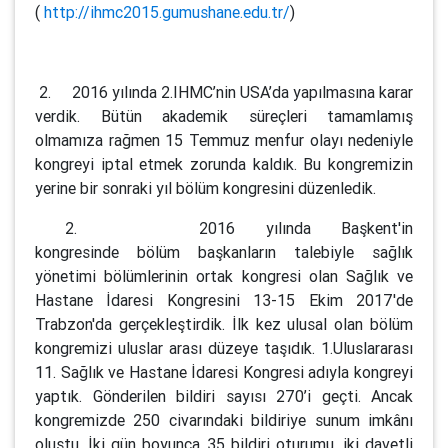
(
http://ihmc2015.gumushane.edu.tr/
)
2. 2016 yılında 2.IHMC’nin USA’da yapılmasına karar
verdik. Bütün akademik süreçleri tamamlamış
olmamıza rağmen 15 Temmuz menfur olayı nedeniyle
kongreyi iptal etmek zorunda kaldık. Bu kongremizin
yerine bir sonraki yıl bölüm kongresini düzenledik.
2. 2016 yılında Başkent'in
kongresinde bölüm başkanların talebiyle sağlık
yönetimi bölümlerinin ortak kongresi olan Sağlık ve
Hastane İdaresi Kongresini 13-15 Ekim 2017'de
Trabzon'da gerçekleştirdik. İlk kez ulusal olan bölüm
kongremizi uluslar arası düzeye taşıdık. 1.Uluslararası
11. Sağlık ve Hastane İdaresi Kongresi adıyla kongreyi
yaptık. Gönderilen bildiri sayısı 270’i geçti. Ancak
kongremizde 250 civarındaki bildiriye sunum imkânı
oluştu. İki gün boyunca 35 bildiri oturumu, iki davetli