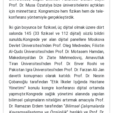
Prof. Dr. Musa Özata'ya bize üniversitelerini açtıkları
için minnettarız. Kongremize hem fiziken hem de tele-
konferans yöntemiyle gerçekleştirdik.
İki gün boyunca bir fiziksel, üç dijital olmak üzere dört
salonda 145 (33 fiziksel ve 112 dijital) sözlü bildiri
sunuldu.Kongrede yer alan dijital panellere Moskova
Devlet Üniversitesi’nden Prof. Oleg Medvedev, Filistin
Al-Quds Üniversitesi’nden Prof. Dr. Motasem Hamdan,
Makedonya’dan Dr. Zlate Mehmedoviç, Arnavutluk
Tiran Üniversitesi’nden Prof. Dr. Enver Roshi ve
Pakistan Igra Üniversitesi’nden Prof. Dr. Farzan Ali Jan
davetli konuşmacı olarak katıldı. Prof. Dr. Nesrin
Çobanoğlu tarafından “Etik İlkeler Işığında Hastane
Yönetimi” konulu kongre konferansı dijital ortamda
yapmıştır.Kongrede sağlık yönetimi alanında yapılan
bilimsel çalışmaların niteliğini artırmak amacıyla Prof.
Dr. Ramazan Erdem tarafından “
Bilimsel Çalışmalarda
Kavramsallaştırma ve Özgünlük
” başlıklı ve Prof. Dr.