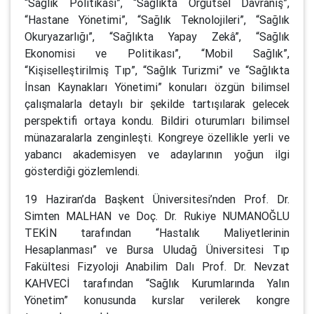
“Sağlık Politikası”, “Sağlıkta Örgütsel Davranış”,
“Hastane Yönetimi”, “Sağlık Teknolojileri”, “Sağlık
Okuryazarlığı”, “Sağlıkta Yapay Zekâ”, “Sağlık
Ekonomisi ve Politikası”, “Mobil Sağlık”,
“Kişiselleştirilmiş Tıp”, “Sağlık Turizmi” ve “Sağlıkta
İnsan Kaynakları Yönetimi” konuları özgün bilimsel
çalışmalarla detaylı bir şekilde tartışılarak gelecek
perspektifi ortaya kondu. Bildiri oturumları bilimsel
münazaralarla zenginleşti. Kongreye özellikle yerli ve
yabancı akademisyen ve adaylarının yoğun ilgi
gösterdiği gözlemlendi.
19 Haziran’da Başkent Üniversitesi’nden Prof. Dr.
Simten MALHAN ve Doç. Dr. Rukiye NUMANOĞLU
TEKİN tarafından “Hastalık Maliyetlerinin
Hesaplanması” ve Bursa Uludağ Üniversitesi Tıp
Fakültesi Fizyoloji Anabilim Dalı Prof. Dr. Nevzat
KAHVECİ tarafından “Sağlık Kurumlarında Yalın
Yönetim” konusunda kurslar verilerek kongre