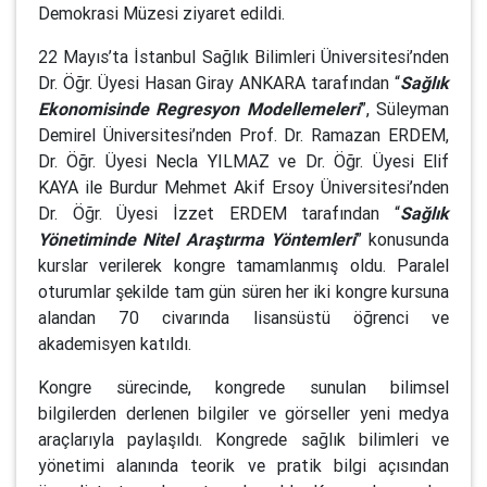
Demokrasi Müzesi ziyaret edildi.
22 Mayıs’ta İstanbul Sağlık Bilimleri Üniversitesi’nden
Dr. Öğr. Üyesi Hasan Giray ANKARA tarafından “
Sağlık
Ekonomisinde Regresyon Modellemeleri
”, Süleyman
Demirel Üniversitesi’nden Prof. Dr. Ramazan ERDEM,
Dr. Öğr. Üyesi Necla YILMAZ ve Dr. Öğr. Üyesi Elif
KAYA ile Burdur Mehmet Akif Ersoy Üniversitesi’nden
Dr. Öğr. Üyesi İzzet ERDEM tarafından “
Sağlık
Yönetiminde Nitel Araştırma Yöntemleri
” konusunda
kurslar verilerek kongre tamamlanmış oldu. Paralel
oturumlar şekilde tam gün süren her iki kongre kursuna
alandan 70 civarında lisansüstü öğrenci ve
akademisyen katıldı.
Kongre sürecinde, kongrede sunulan bilimsel
bilgilerden derlenen bilgiler ve görseller yeni medya
araçlarıyla paylaşıldı. Kongrede sağlık bilimleri ve
yönetimi alanında teorik ve pratik bilgi açısından